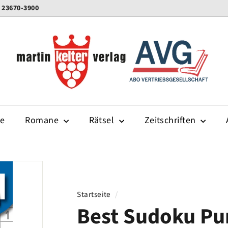
0 23670-3900
K
e
l
t
e
r
-
te
Romane
Rätsel
v
Zeitschriften
e
r
l
a
g
Startseite
/
Best Sudoku Pu