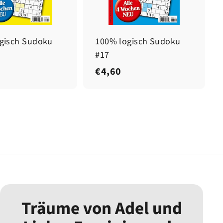
gisch Sudoku
100% logisch Sudoku
#17
€
€4,60
4
,
6
0
Träume von Adel und