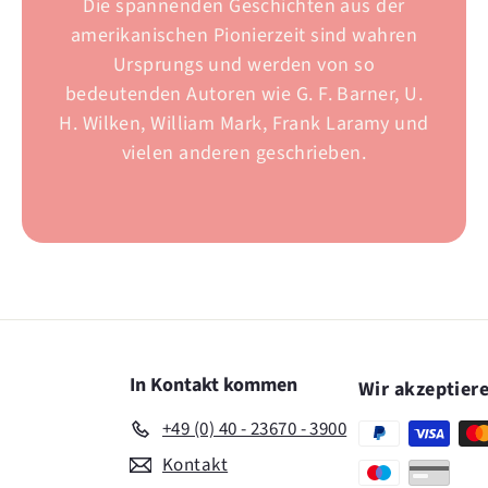
Die spannenden Geschichten aus der
amerikanischen Pionierzeit sind wahren
Ursprungs und werden von so
bedeutenden Autoren wie G. F. Barner, U.
H. Wilken, William Mark, Frank Laramy und
vielen anderen geschrieben.
In Kontakt kommen
Wir akzeptier
+49 (0) 40 - 23670 - 3900
Kontakt