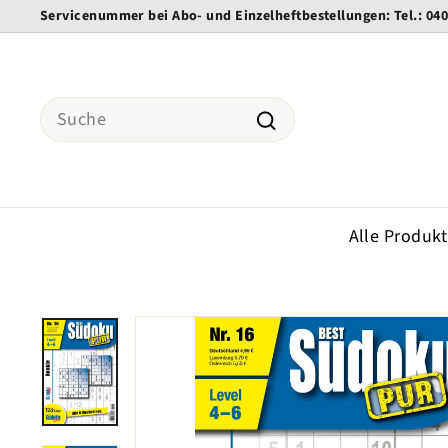
Direkt
Servicenummer bei Abo- und Einzelheftbestellungen: Tel.: 04
zum
Pause
Inhalt
Diashow
Search
Suche
Alle Produk