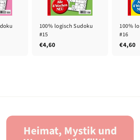
udoku
100% logisch Sudoku
100% lo
#15
#16
€
€
€4,60
€4,60
4
4
,
,
6
6
0
0
Heimat, Mystik und