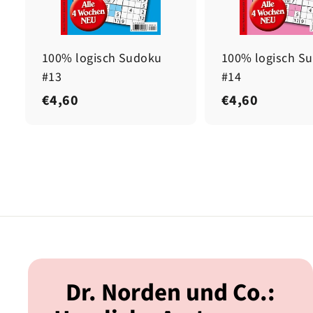
100% logisch Sudoku
100% logisch S
#13
#14
€
€
€4,60
€4,60
4
4
,
,
6
6
0
0
Dr. Norden und Co.: