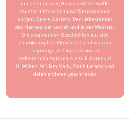
in denen Geister, Hexen und Werwölfe
munter mitmischen und für Gänsehaut
sorgen. Genre Western: Der Liebesroman
des Mannes war seit eh und je der Western.
Die spannenden Geschichten aus der
amerikanischen Pionierzeit sind wahren
Ursprungs und werden von so
bedeutenden Autoren wie G. F. Barner, U.
H. Wilken, William Mark, Frank Laramy und
vielen anderen geschrieben.