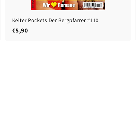
Kelter Pockets Der Bergpfarrer #110
€
€5,90
5
,
9
0