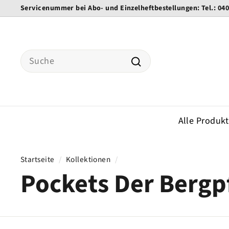
Direkt
Servicenummer bei Abo- und Einzelheftbestellungen: Tel.: 04
zum
Pause
Inhalt
Diashow
Search
Suche
Alle Produk
Startseite
/
Kollektionen
/
Pockets Der Bergp