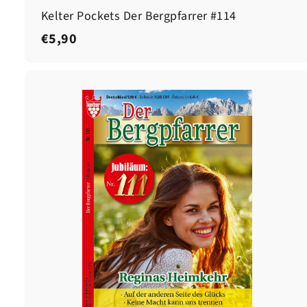
Kelter Pockets Der Bergpfarrer #114
€
€5,90
5
,
9
0