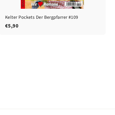
Kelter Pockets Der Bergpfarrer #109
€
€5,90
5
,
9
0