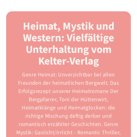
Heimat, Mystik und
Western: Vielfältige
Unterhaltung vom
Kelter-Verlag
Genre Heimat: Unverzichtbar bei allen
Freunden der heimatlichen Bergwelt. Das
Erfolgsrezept unserer Heimatromane Der
Bergpfarrer, Toni der Hüttenwirt,
Heimatklänge und Heimatglocken: die
richtige Mischung deftig derber und
romantisch erzählter Geschichten. Genre
Mystik: Gaslicht/Irrlicht - Romantic Thriller,