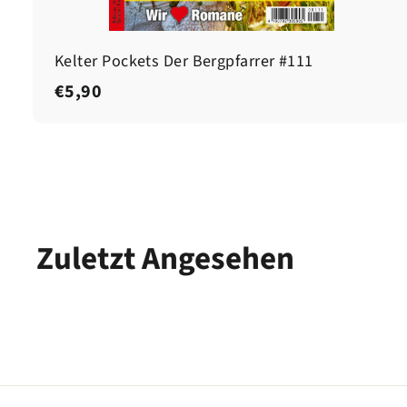
Kelter Pockets Der Bergpfarrer #111
€
€5,90
5
,
9
0
Zuletzt Angesehen