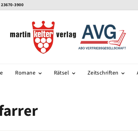
0 23670-3900
K
e
l
t
e
r
-
te
Romane
Rätsel
v
Zeitschriften
e
r
l
farrer
a
g