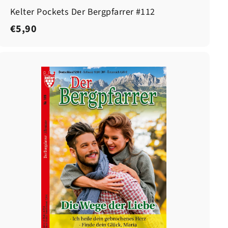
Kelter Pockets Der Bergpfarrer #112
€
€5,90
5
,
9
0