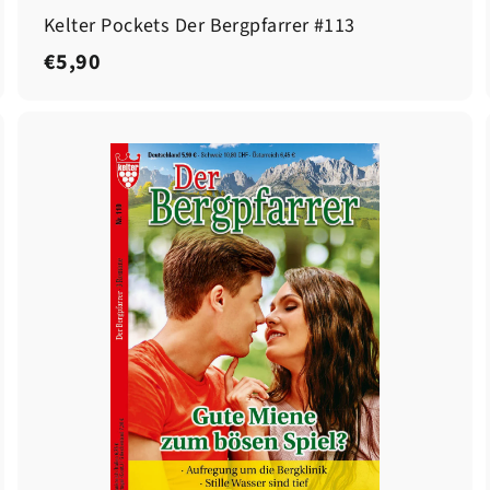
Kelter Pockets Der Bergpfarrer #113
€
€5,90
5
,
9
0