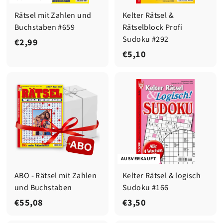
Rätsel mit Zahlen und
Kelter Rätsel &
Buchstaben #659
Rätselblock Profi
Sudoku #292
€
€2,99
€
€5,10
2
5
,
,
9
1
9
0
AUSVERKAUFT
ABO - Rätsel mit Zahlen
Kelter Rätsel & logisch
und Buchstaben
Sudoku #166
€
€
€55,08
€3,50
5
3