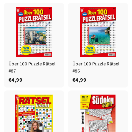
4
2
,
,
9
9
9
9
Über 100 Puzzle Rätsel
Über 100 Puzzle Rätsel
#87
#86
€
€
€4,99
€4,99
4
4
,
,
9
9
9
9