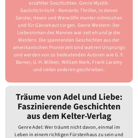
erzählter Geschichten. Genre Mystik:
Gaslicht/Irrlicht - Romantic Thriller, in denen
Geister, Hexen und Werwölfe munter mitmischen
und für Gänsehaut sorgen. Genre Western: Der
Liebesroman des Mannes war seit eh und je der
Western. Die spannenden Geschichten aus der
amerikanischen Pionierzeit sind wahren Ursprungs
und werden von so bedeutenden Autoren wie G. F.
Barner, U. H. Wilken, William Mark, Frank Laramy
und vielen anderen geschrieben.
Träume von Adel und Liebe:
Faszinierende Geschichten
aus dem Kelter-Verlag
Genre Adel: Wer träumt nicht davon, einmal im
Leben in einem richtigen Fürstenhaus zu sein und