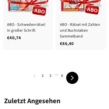
ABO - Schwedenrätsel
ABO - Rätsel mit Zahlen
in großer Schrift
und Buchstaben
Sammelband
€
€40,74
€
€86,40
4
8
0
6
,
,
7
4
4
…
1
2
3
6
0
Vorwärts
Zuletzt Angesehen