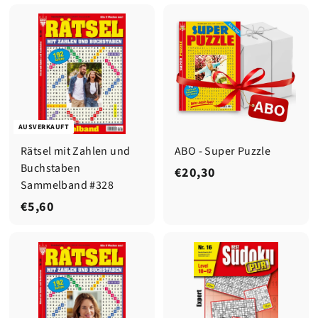
,
,
6
9
0
9
AUSVERKAUFT
Rätsel mit Zahlen und
ABO - Super Puzzle
Buchstaben
€
€20,30
Sammelband #328
2
€
€5,60
0
5
,
,
3
6
0
0