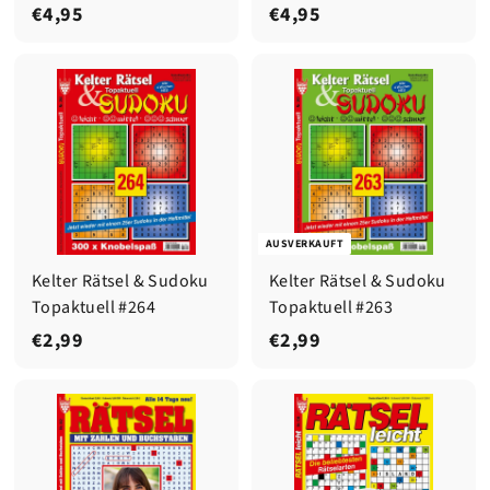
€
€
€4,95
€4,95
4
4
,
,
9
9
5
5
AUSVERKAUFT
Kelter Rätsel & Sudoku
Kelter Rätsel & Sudoku
Topaktuell #264
Topaktuell #263
€
€
€2,99
€2,99
2
2
,
,
9
9
9
9