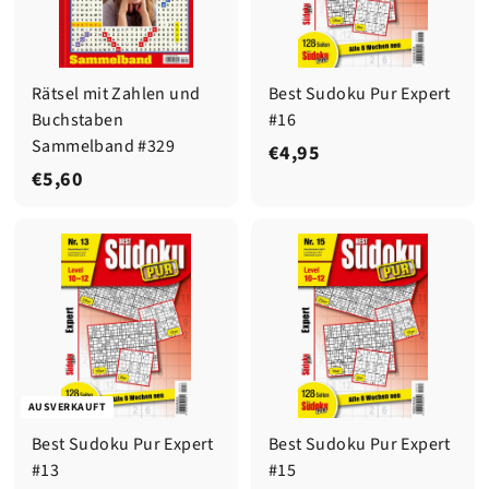
Rätsel mit Zahlen und
Best Sudoku Pur Expert
Buchstaben
#16
Sammelband #329
€
€4,95
€
€5,60
4
5
,
,
9
6
5
0
AUSVERKAUFT
Best Sudoku Pur Expert
Best Sudoku Pur Expert
#13
#15