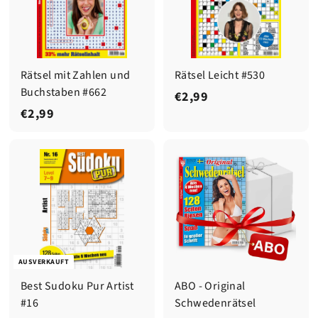
Rätsel mit Zahlen und
Rätsel Leicht #530
Buchstaben #662
€
€2,99
€
€2,99
2
2
,
,
9
9
9
9
AUSVERKAUFT
Best Sudoku Pur Artist
ABO - Original
#16
Schwedenrätsel