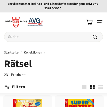
Direkt
Servicenummer bei Abo- und Einzelheftbestellungen: Tel.: 040
zum
23670-3900
Pause
Inhalt
Diashow
K
e
Seite
l
Search
t
e
Suche
r
Startseite
/
Kollektionen
/
-
Rätsel
v
e
r
231 Produkte
l
a
Filtern
g
groß
Klein
List