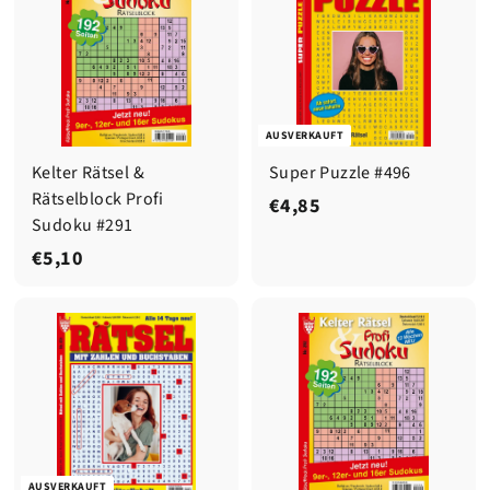
AUSVERKAUFT
Kelter Rätsel &
Super Puzzle #496
Rätselblock Profi
€
€4,85
Sudoku #291
4
€
€5,10
,
5
8
,
5
1
0
AUSVERKAUFT