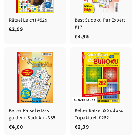
Rätsel Leicht #529
Best Sudoku Pur Expert
#17
€
€2,99
€
€4,95
2
4
,
,
9
9
9
5
AUSVERKAUFT
Kelter Rätsel & Das
Kelter Rätsel & Sudoku
goldene Sudoku #335
Topaktuell #262
€
€
€4,60
€2,99
4
2