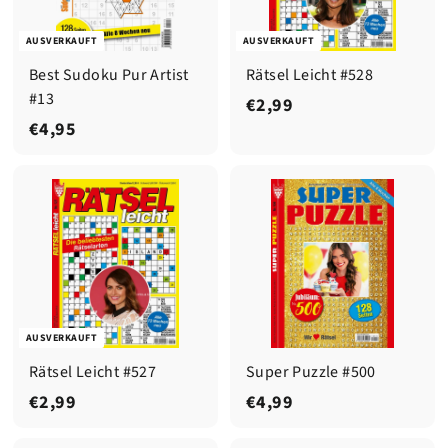
AUSVERKAUFT
AUSVERKAUFT
Best Sudoku Pur Artist
Rätsel Leicht #528
#13
€
€2,99
€
€4,95
2
4
,
,
9
9
9
5
AUSVERKAUFT
Rätsel Leicht #527
Super Puzzle #500
€
€
€2,99
€4,99
2
4