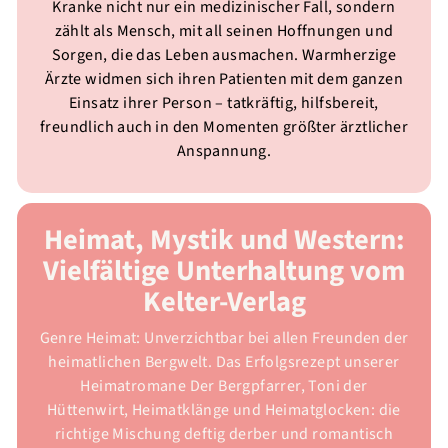
Kranke nicht nur ein medizinischer Fall, sondern
zählt als Mensch, mit all seinen Hoffnungen und
Sorgen, die das Leben ausmachen. Warmherzige
Ärzte widmen sich ihren Patienten mit dem ganzen
Einsatz ihrer Person – tatkräftig, hilfsbereit,
freundlich auch in den Momenten größter ärztlicher
Anspannung.
Heimat, Mystik und Western:
Vielfältige Unterhaltung vom
Kelter-Verlag
Genre Heimat: Unverzichtbar bei allen Freunden der
heimatlichen Bergwelt. Das Erfolgsrezept unserer
Heimatromane Der Bergpfarrer, Toni der
Hüttenwirt, Heimatklänge und Heimatglocken: die
richtige Mischung deftig derber und romantisch