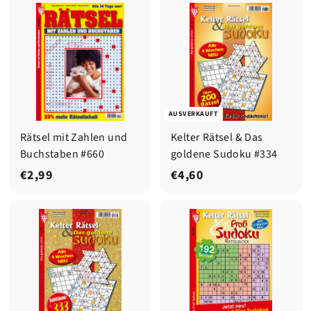
,
,
9
9
9
9
AUSVERKAUFT
Rätsel mit Zahlen und
Kelter Rätsel & Das
Buchstaben #660
goldene Sudoku #334
€
€
€2,99
€4,60
2
4
,
,
9
6
9
0