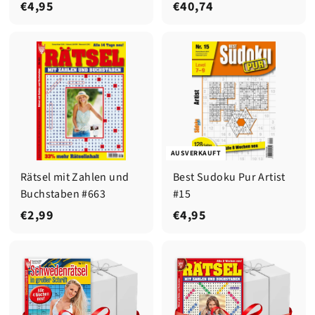
€
€
€4,95
€40,74
4
4
,
0
9
,
5
7
4
AUSVERKAUFT
Rätsel mit Zahlen und
Best Sudoku Pur Artist
Buchstaben #663
#15
€
€
€2,99
€4,95
2
4
,
,
9
9
9
5