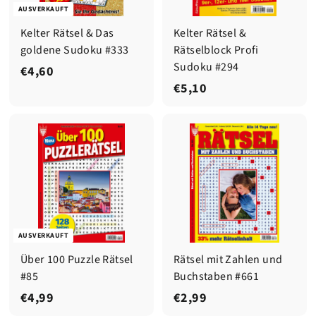
AUSVERKAUFT
Kelter Rätsel & Das
Kelter Rätsel &
goldene Sudoku #333
Rätselblock Profi
Sudoku #294
€
€4,60
€
€5,10
4
5
,
,
6
1
0
0
AUSVERKAUFT
Über 100 Puzzle Rätsel
Rätsel mit Zahlen und
#85
Buchstaben #661
€
€
€4,99
€2,99