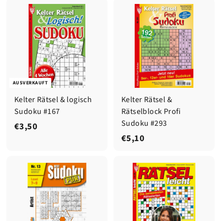
5
,
,
5
0
0
8
AUSVERKAUFT
Kelter Rätsel & logisch
Kelter Rätsel &
Sudoku #167
Rätselblock Profi
Sudoku #293
€
€3,50
€
€5,10
3
5
,
,
5
1
0
0