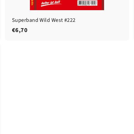
Superband Wild West #222
€
€6,70
6
,
7
0