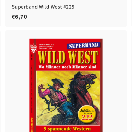
Superband Wild West #225
€
€6,70
6
,
7
0