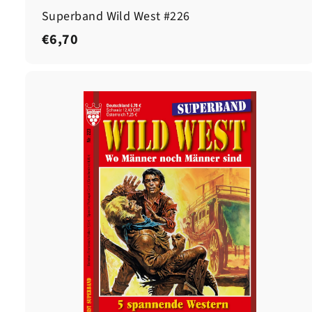
Superband Wild West #226
€
€6,70
6
,
7
0