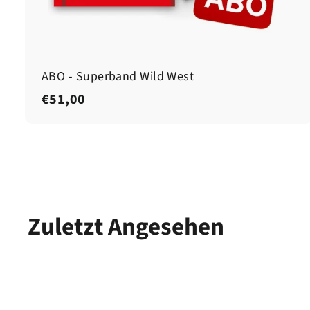
ABO - Superband Wild West
€
€51,00
5
1
,
0
0
Zuletzt Angesehen