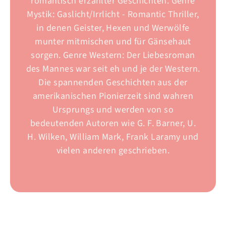
romantisch erzählter Geschichten. Genre
Mystik: Gaslicht/Irrlicht - Romantic Thriller,
in denen Geister, Hexen und Werwölfe
munter mitmischen und für Gänsehaut
sorgen. Genre Western: Der Liebesroman
des Mannes war seit eh und je der Western.
Die spannenden Geschichten aus der
amerikanischen Pionierzeit sind wahren
Ursprungs und werden von so
bedeutenden Autoren wie G. F. Barner, U.
H. Wilken, William Mark, Frank Laramy und
vielen anderen geschrieben.