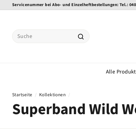
Direkt
Servicenummer bei Abo- und Einzelheftbestellungen: Tel.: 04
zum
Pause
Inhalt
Diashow
Search
Suche
Alle Produk
Startseite
/
Kollektionen
/
Superband Wild W