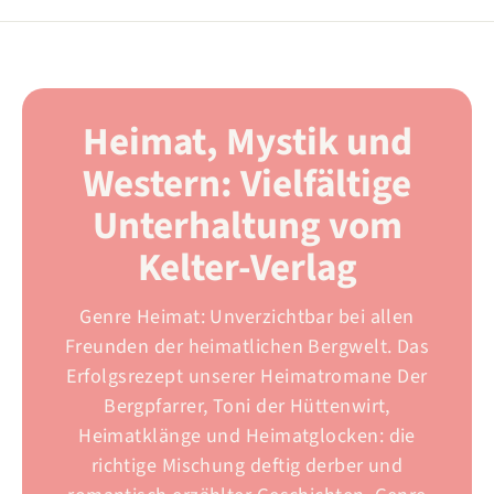
Heimat, Mystik und
Western: Vielfältige
Unterhaltung vom
Kelter-Verlag
Genre Heimat: Unverzichtbar bei allen
Freunden der heimatlichen Bergwelt. Das
Erfolgsrezept unserer Heimatromane Der
Bergpfarrer, Toni der Hüttenwirt,
Heimatklänge und Heimatglocken: die
richtige Mischung deftig derber und