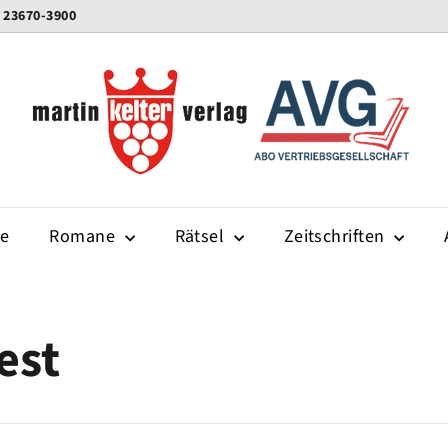
0 23670-3900
K
e
l
t
e
r
-
te
Romane
Rätsel
v
Zeitschriften
e
r
l
est
a
g