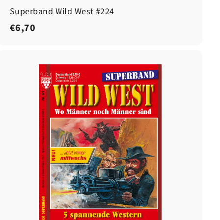
Superband Wild West #224
€
€6,70
6
,
7
0