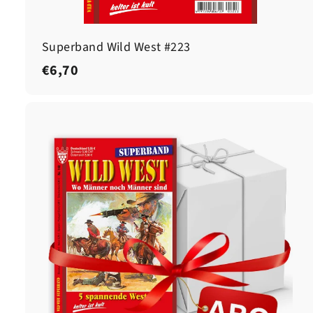
Superband Wild West #223
€
€6,70
6
,
7
0