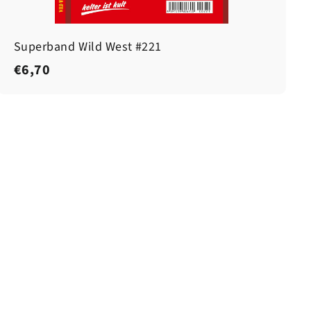
Superband Wild West #221
€
€6,70
6
,
7
0