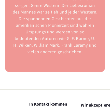
sorgen. Genre Western: Der Liebesroman
des Mannes war seit eh und je der Western.
Die spannenden Geschichten aus der
amerikanischen Pionierzeit sind wahren
Ursprungs und werden von so
bedeutenden Autoren wie G. F. Barner, U.
H. Wilken, William Mark, Frank Laramy und
vielen anderen geschrieben.
In Kontakt kommen
Wir akzeptier