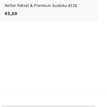
Kelter Rätsel & Premium Sudoku #228
€
€3,50
3
,
5
0