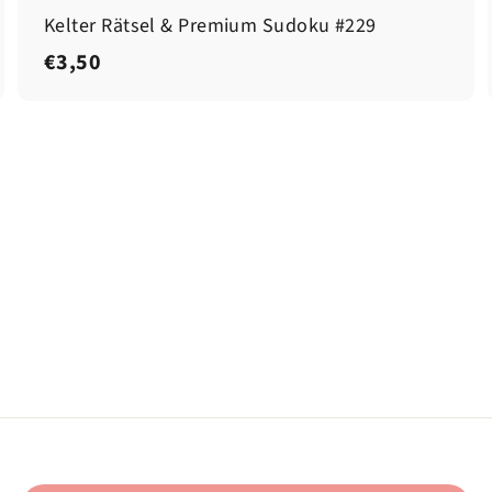
Kelter Rätsel & Premium Sudoku #229
€
€3,50
3
,
5
0