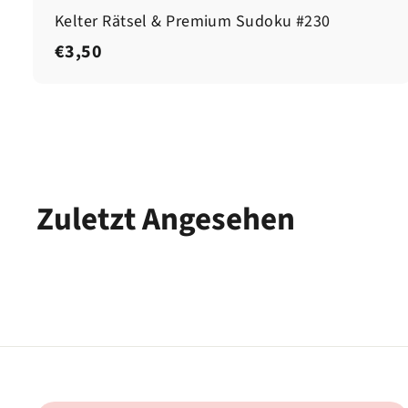
Kelter Rätsel & Premium Sudoku #230
€
€3,50
3
,
5
0
Zuletzt Angesehen