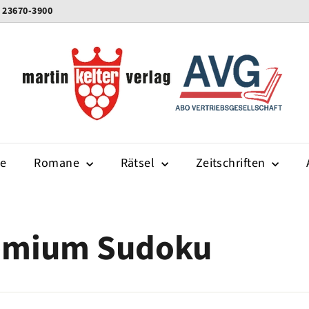
0 23670-3900
K
e
l
t
e
r
-
te
Romane
Rätsel
v
Zeitschriften
e
r
l
remium Sudoku
a
g