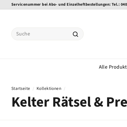
Direkt
Servicenummer bei Abo- und Einzelheftbestellungen: Tel.: 04
zum
Pause
Inhalt
Diashow
Search
Suche
Alle Produk
Startseite
/
Kollektionen
/
Kelter Rätsel & P