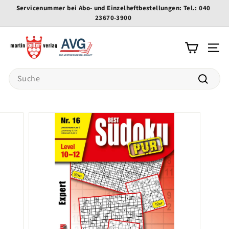
Direkt
Servicenummer bei Abo- und Einzelheftbestellungen: Tel.: 040
zum
23670-3900
Pause
Inhalt
Diashow
K
e
Seite
l
Search
t
e
Suche
r
-
v
e
r
l
a
g