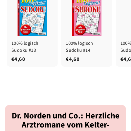
100% logisch
100% logisch
100%
Sudoku #13
Sudoku #14
Sudo
€
€
€4,60
€4,60
€4,
4
4
,
,
6
6
0
0
Dr. Norden und Co.: Herzliche
Arztromane vom Kelter-