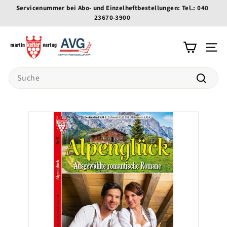
Direkt
Servicenummer bei Abo- und Einzelheftbestellungen: Tel.: 040
zum
23670-3900
Pause
Inhalt
Diashow
K
e
Seite
l
Search
t
e
Suche
r
-
v
e
r
l
a
g