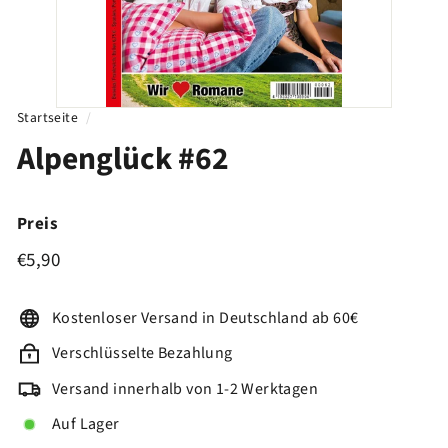
Startseite
/
Alpenglück #62
Preis
€5,90
Normaler
€5,90
Preis
Kostenloser Versand in Deutschland ab 60€
Verschlüsselte Bezahlung
Versand innerhalb von 1-2 Werktagen
Auf Lager