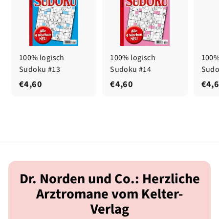
100% logisch
100% logisch
100%
Sudoku #13
Sudoku #14
Sudo
€
€
€4,60
€4,60
€4,
4
4
,
,
6
6
0
0
Dr. Norden und Co.: Herzliche
Arztromane vom Kelter-
Verlag