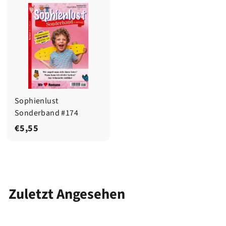
,
,
5
5
5
5
Sophienlust
Sonderband #174
€
€5,55
5
,
5
5
Zuletzt Angesehen