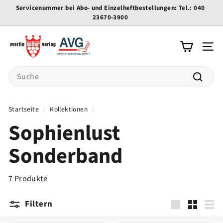
Direkt
Servicenummer bei Abo- und Einzelheftbestellungen: Tel.: 040
zum
23670-3900
Pause
Inhalt
Diashow
K
e
Seite
l
Search
t
e
Suche
r
Startseite
/
Kollektionen
/
-
Sophienlust
v
e
Sonderband
r
l
a
7 Produkte
g
Filtern
groß
Klein
List