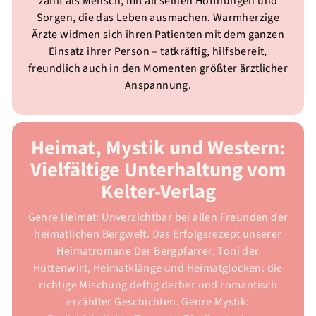
zählt als Mensch, mit all seinen Hoffnungen und
Sorgen, die das Leben ausmachen. Warmherzige
Ärzte widmen sich ihren Patienten mit dem ganzen
Einsatz ihrer Person – tatkräftig, hilfsbereit,
freundlich auch in den Momenten größter ärztlicher
Anspannung.
Heimat, Mystik und Western:
Vielfältige Unterhaltung vom
Kelter-Verlag
Genre Heimat: Unverzichtbar bei allen Freunden der
heimatlichen Bergwelt. Das Erfolgsrezept unserer
Heimatromane Der Bergpfarrer, Toni der
Hüttenwirt, Heimatklänge und Heimatglocken: die
richtige Mischung deftig derber und romantisch
erzählter Geschichten. Genre Mystik: