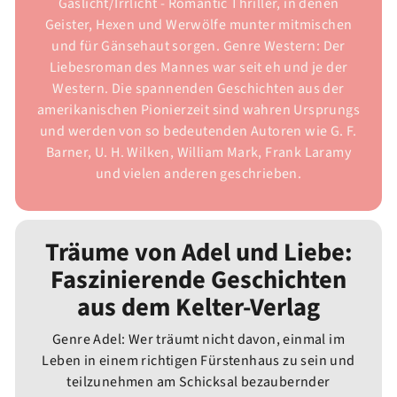
Gaslicht/Irrlicht - Romantic Thriller, in denen
Geister, Hexen und Werwölfe munter mitmischen
und für Gänsehaut sorgen. Genre Western: Der
Liebesroman des Mannes war seit eh und je der
Western. Die spannenden Geschichten aus der
amerikanischen Pionierzeit sind wahren Ursprungs
und werden von so bedeutenden Autoren wie G. F.
Barner, U. H. Wilken, William Mark, Frank Laramy
und vielen anderen geschrieben.
Träume von Adel und Liebe:
Faszinierende Geschichten
aus dem Kelter-Verlag
Genre Adel: Wer träumt nicht davon, einmal im
Leben in einem richtigen Fürstenhaus zu sein und
teilzunehmen am Schicksal bezaubernder