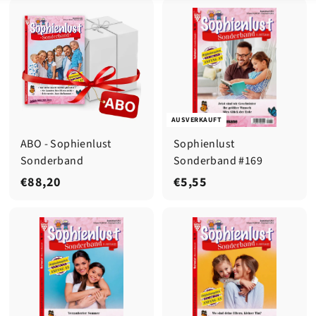
AUSVERKAUFT
ABO - Sophienlust
Sophienlust
Sonderband
Sonderband #169
€
€
€88,20
€5,55
8
5
8
,
,
5
2
5
0