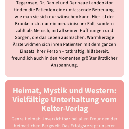
Tegernsee, Dr. Daniel und Der neue Landdoktor
finden die Patienten eine umfassende Betreuung,
wie man sie sich nur wünschen kann. Hier ist der
Kranke nicht nur ein medizinischer Fall, sondern
zählt als Mensch, mit all seinen Hoffnungen und
Sorgen, die das Leben ausmachen. Warmherzige
Ärzte widmen sich ihren Patienten mit dem ganzen
Einsatz ihrer Person – tatkräftig, hilfsbereit,
freundlich auch in den Momenten größter ärztlicher
Anspannung.
Heimat, Mystik und Western:
Vielfältige Unterhaltung vom
Kelter-Verlag
Genre Heimat: Unverzichtbar bei allen Freunden der
heimatlichen Bergwelt. Das Erfolgsrezept unserer