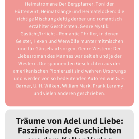
Heimatromane Der Bergpfarrer, Toni der
Hüttenwirt, Heimatklänge und Heimatglocken: die
richtige Mischung deftig derber und romantisch
erzählter Geschichten. Genre Mystik:
Gaslicht/Irrlicht - Romantic Thriller, in denen
Geister, Hexen und Werwölfe munter mitmischen
und für Gänsehaut sorgen. Genre Western: Der
Liebesroman des Mannes war seit eh und je der
Western. Die spannenden Geschichten aus der
amerikanischen Pionierzeit sind wahren Ursprungs
und werden von so bedeutenden Autoren wie G. F.
Barner, U. H. Wilken, William Mark, Frank Laramy
und vielen anderen geschrieben.
Träume von Adel und Liebe:
Faszinierende Geschichten