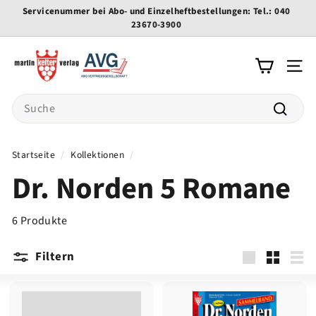
Direkt
Servicenummer bei Abo- und Einzelheftbestellungen: Tel.: 040
zum
23670-3900
Pause
Inhalt
Diashow
K
e
Seite
l
Search
t
e
Suche
r
Startseite
/
Kollektionen
/
-
Dr. Norden 5 Romane
v
e
r
6 Produkte
l
a
Filtern
g
groß
Klein
List