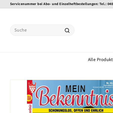
Direkt
Servicenummer bei Abo- und Einzelheftbestellungen: Tel.: 04
zum
Pause
Inhalt
Diashow
Search
Suche
Alle Produk