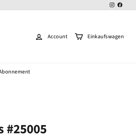
Instagram
Faceb
Account
Einkaufswagen
Abonnement
s #25005