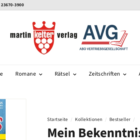
0 23670-3900
K
e
l
t
e
r
-
te
Romane
Rätsel
v
Zeitschriften
e
r
l
a
g
Startseite
/
Kollektionen
/
Bestseller
/
Mein Bekenntni