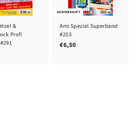
AUSVERKAUFT
ätsel &
Ami Spezial Superband
ock Profi
#253
 #291
€
€6,50
6
,
5
0