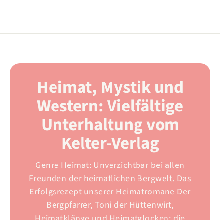
Heimat, Mystik und
Western: Vielfältige
Unterhaltung vom
Kelter-Verlag
Genre Heimat: Unverzichtbar bei allen
Freunden der heimatlichen Bergwelt. Das
Erfolgsrezept unserer Heimatromane Der
Bergpfarrer, Toni der Hüttenwirt,
Heimatklänge und Heimatglocken: die