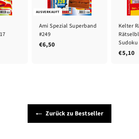
AUSVERKAUFT
Ami Spezial Superband
Kelter R
17
#249
Rätselbl
Sudoku
€
€6,50
€
€5,10
6
5
,
,
5
1
0
0
Zurück zu Bestseller