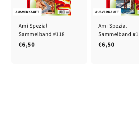
AUSVERKAUFT
AUSVERKAUFT
Ami Spezial
Ami Spezial
Sammelband #118
Sammelband #1
€
€
€6,50
€6,50
6
6
,
,
5
5
0
0